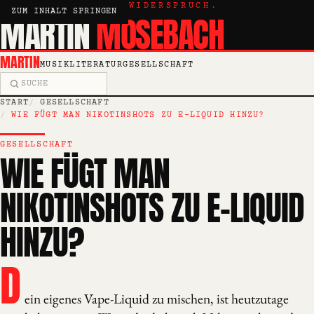
KRITIK, ESSAY, WIDERSPRUCH.
ZUM INHALT SPRINGEN
MARTIN
MOSEBACH
MARTIN
MUSIK
LITERATUR
GESELLSCHAFT
Suche
START
GESELLSCHAFT
WIE FÜGT MAN NIKOTINSHOTS ZU E-LIQUID HINZU?
GESELLSCHAFT
WIE FÜGT MAN
NIKOTINSHOTS ZU E-LIQUID
HINZU?
D
ein eigenes Vape-Liquid zu mischen, ist heutzutage