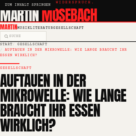
KRITIK, ESSAY, WIDERSPRUCH.
ZUM INHALT SPRINGEN
MARTIN
MOSEBACH
MARTIN
MUSIK
LITERATUR
GESELLSCHAFT
Suche
START
GESELLSCHAFT
AUFTAUEN IN DER MIKROWELLE: WIE LANGE BRAUCHT IHR
ESSEN WIRKLICH?
GESELLSCHAFT
AUFTAUEN IN DER
MIKROWELLE: WIE LANGE
BRAUCHT IHR ESSEN
WIRKLICH?