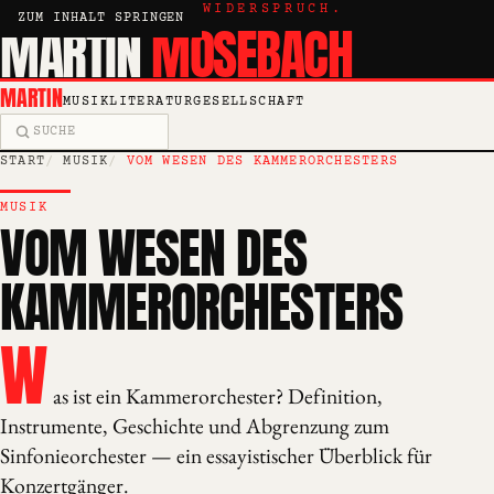
KRITIK, ESSAY, WIDERSPRUCH.
ZUM INHALT SPRINGEN
MARTIN
MOSEBACH
MARTIN
MUSIK
LITERATUR
GESELLSCHAFT
Suche
START
MUSIK
VOM WESEN DES KAMMERORCHESTERS
MUSIK
VOM WESEN DES
KAMMERORCHESTERS
W
as ist ein Kammerorchester? Definition,
Instrumente, Geschichte und Abgrenzung zum
Sinfonieorchester — ein essayistischer Überblick für
Konzertgänger.