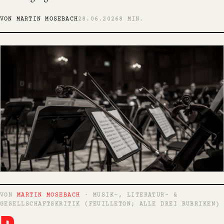
VON MARTIN MOSEBACH
28.06.2026
8 MIN.
VON
MARTIN MOSEBACH
· MUSIK-, LITERATUR- &
GESELLSCHAFTSKRITIK (FEUILLETON; ALLE DREI RUBRIKEN)