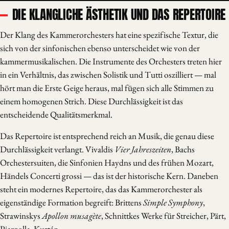
DIE KLANGLICHE ÄSTHETIK UND DAS REPERTOIRE
Der Klang des Kammerorchesters hat eine spezifische Textur, die
sich von der sinfonischen ebenso unterscheidet wie von der
kammermusikalischen. Die Instrumente des Orchesters treten hier
in ein Verhältnis, das zwischen Solistik und Tutti oszilliert — mal
hört man die Erste Geige heraus, mal fügen sich alle Stimmen zu
einem homogenen Strich. Diese Durchlässigkeit ist das
entscheidende Qualitätsmerkmal.
Das Repertoire ist entsprechend reich an Musik, die genau diese
Durchlässigkeit verlangt. Vivaldis
Vier Jahreszeiten
, Bachs
Orchestersuiten, die Sinfonien Haydns und des frühen Mozart,
Händels Concerti grossi — das ist der historische Kern. Daneben
steht ein modernes Repertoire, das das Kammerorchester als
eigenständige Formation begreift: Brittens
Simple Symphony
,
Strawinskys
Apollon musagète
, Schnittkes Werke für Streicher, Pärt,