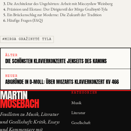
Die Architektur des Ungehörten: Arbeit mit Mieczysław Weinberg
Präzision und Ekstase: Der Dirigierstil der Mirga Gražinytė-Tyla
Ein Brückenschlag zur Moderne: Die Zukunft der Tradition
Häufige Fragen (FAQ)
#MIRGA GRAŽINYTĖ TYLA
ÄLTER
DIE SCHÖNSTEN KLAVIERKONZERTE JENSEITS DES KANONS
NEUER
ABGRÜNDE IN D-MOLL: ÜBER MOZARTS KLAVIERKONZERT KV 466
MARTIN
KATEGORIEN
MOSEBACH
Musik
Literatur
Feuilleton zu Musik, Literatur
und Gesellschaft: Kritik, Essays
Gesellschaft
und Kommentare mit