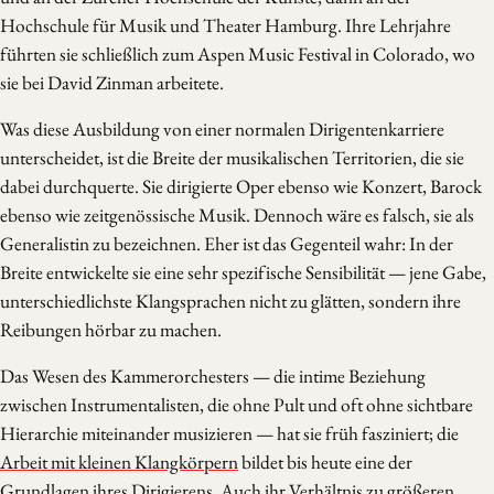
Hochschule für Musik und Theater Hamburg. Ihre Lehrjahre
führten sie schließlich zum Aspen Music Festival in Colorado, wo
sie bei David Zinman arbeitete.
Was diese Ausbildung von einer normalen Dirigentenkarriere
unterscheidet, ist die Breite der musikalischen Territorien, die sie
dabei durchquerte. Sie dirigierte Oper ebenso wie Konzert, Barock
ebenso wie zeitgenössische Musik. Dennoch wäre es falsch, sie als
Generalistin zu bezeichnen. Eher ist das Gegenteil wahr: In der
Breite entwickelte sie eine sehr spezifische Sensibilität — jene Gabe,
unterschiedlichste Klangsprachen nicht zu glätten, sondern ihre
Reibungen hörbar zu machen.
Das Wesen des Kammerorchesters — die intime Beziehung
zwischen Instrumentalisten, die ohne Pult und oft ohne sichtbare
Hierarchie miteinander musizieren — hat sie früh fasziniert; die
Arbeit mit kleinen Klangkörpern
bildet bis heute eine der
Grundlagen ihres Dirigierens. Auch ihr Verhältnis zu größeren