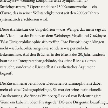
Mieczysław Weinberg komponierte 22 Symphonien, 17
Streichquartette, 7 Opern und über 150 Kammerwerke — ein
Œuvre, das in seiner Vollständigkeit erst seit den 2000er Jahren
systematisch erschlossen wird.
Diese Architektur des Ungehörten — das Wenige, das mehr sagt als
das Viele — ist der Punkt, an dem Weinbergs Musik und Gražinytė-
Tylas Dirigierphilosophie sich treffen. Ihre Einspielungen klingen
nicht wie Rehabilitierungsakte, sondern wie persönliche
Bekenntnisse. Auf den
Brüchen in der Musik des 20. Jahrhunderts
baut sie ein Interpretationsgebäude, das keine Risse zu kitten
versucht, sondern die Risse selbst als ästhetisches Argument
begreift.
Die Zusammenarbeit mit der Deutschen Grammophon ist dabei
mehr als eine Diskographiefrage. Sie markiert eine institutionelle
Anerkennung, die für das Weinberg-Revival von Bedeutung ist:
Wenn ein Label mit dem Prestige der DG eine Dirigentin beauftragt,