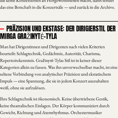
die keine Konzessionen an Hörgewohnheiten macht, dann sendet
das eine Botschaft in die Konzertsäle — und zurück in die Archive.
PRÄZISION UND EKSTASE: DER DIRIGIERSTIL DER
MIRGA GRAŽINYTĖ-TYLA
Man hat Dirigentinnen und Dirigenten nach vielen Kriterien
beurteilt: Schlagtechnik, Gedächtnis, Autorität, Charisma,
Repertoirekenntnis. Gražinytė-Tylas Stil ist in keiner dieser
Kategorien allein zu fassen. Was ihn unverwechselbar macht, ist eine
seltene Verbindung von analytischer Präzision und ekstatischem
Impuls — eine Spannung, die sie in jedem Konzert auszuhalten
weiß, ohne sie aufzulösen.
Ihre Schlagtechnik ist ökonomisch. Keine übertriebene Gestik,
keine theatralischen Einlagen. Der Körper kommuniziert durch
Gewicht, Richtung und Atemrhythmus. Orchestermusiker