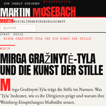
KRITIK, ESSAY, WIDERSPRUCH.
ZUM INHALT SPRINGEN
MARTIN
MOSEBACH
MARTIN
MUSIK
LITERATUR
GESELLSCHAFT
Suche
START
MUSIK
MIRGA GRAŽINYTĖ-TYLA UND DIE KUNST DER STILLE
MUSIK
MIRGA GRAŽINYTĖ-TYLA
UND DIE KUNST DER STILLE
M
irga Gražinytė-Tyla trägt die Stille im Namen: Was
'Tyla' bedeutet, wie es ihr Dirigieren prägt und warum ihre
Weinberg-Einspielungen Maßstäbe setzen.