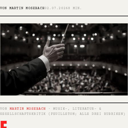
VON MARTIN MOSEBACH
02.07.2026
8 MIN.
VON
MARTIN MOSEBACH
· MUSIK-, LITERATUR- &
GESELLSCHAFTSKRITIK (FEUILLETON; ALLE DREI RUBRIKEN)