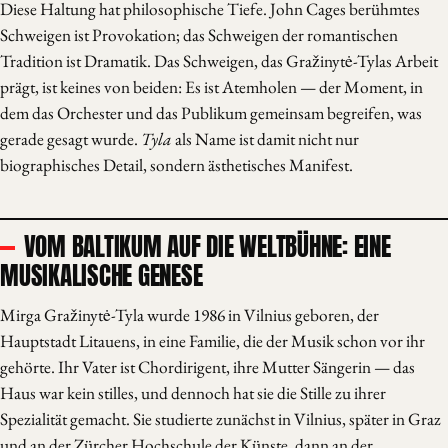
Diese Haltung hat philosophische Tiefe. John Cages berühmtes
Schweigen ist Provokation; das Schweigen der romantischen
Tradition ist Dramatik. Das Schweigen, das Gražinytė-Tylas Arbeit
prägt, ist keines von beiden: Es ist Atemholen — der Moment, in
dem das Orchester und das Publikum gemeinsam begreifen, was
gerade gesagt wurde.
Tyla
als Name ist damit nicht nur
biographisches Detail, sondern ästhetisches Manifest.
VOM BALTIKUM AUF DIE WELTBÜHNE: EINE
MUSIKALISCHE GENESE
Mirga Gražinytė-Tyla wurde 1986 in Vilnius geboren, der
Hauptstadt Litauens, in eine Familie, die der Musik schon vor ihr
gehörte. Ihr Vater ist Chordirigent, ihre Mutter Sängerin — das
Haus war kein stilles, und dennoch hat sie die Stille zu ihrer
Spezialität gemacht. Sie studierte zunächst in Vilnius, später in Graz
und an der Zürcher Hochschule der Künste, dann an der