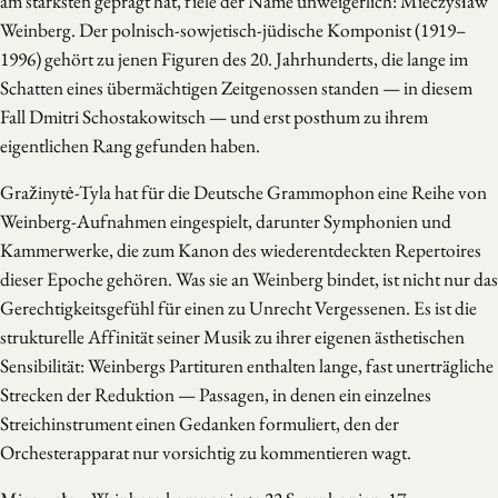
am stärksten geprägt hat, fiele der Name unweigerlich: Mieczysław
Weinberg. Der polnisch-sowjetisch-jüdische Komponist (1919–
1996) gehört zu jenen Figuren des 20. Jahrhunderts, die lange im
Schatten eines übermächtigen Zeitgenossen standen — in diesem
Fall Dmitri Schostakowitsch — und erst posthum zu ihrem
eigentlichen Rang gefunden haben.
Gražinytė-Tyla hat für die Deutsche Grammophon eine Reihe von
Weinberg-Aufnahmen eingespielt, darunter Symphonien und
Kammerwerke, die zum Kanon des wiederentdeckten Repertoires
dieser Epoche gehören. Was sie an Weinberg bindet, ist nicht nur das
Gerechtigkeitsgefühl für einen zu Unrecht Vergessenen. Es ist die
strukturelle Affinität seiner Musik zu ihrer eigenen ästhetischen
Sensibilität: Weinbergs Partituren enthalten lange, fast unerträgliche
Strecken der Reduktion — Passagen, in denen ein einzelnes
Streichinstrument einen Gedanken formuliert, den der
Orchesterapparat nur vorsichtig zu kommentieren wagt.