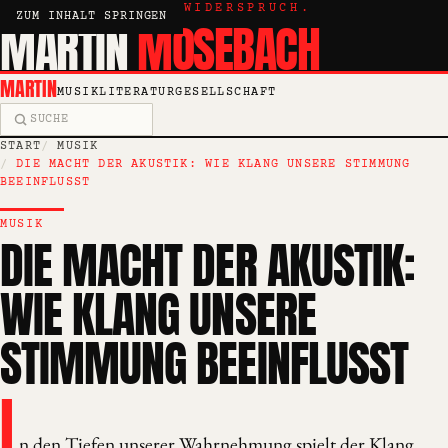
KRITIK, ESSAY, WIDERSPRUCH.
ZUM INHALT SPRINGEN
MARTIN
MOSEBACH
MARTIN
MUSIK
LITERATUR
GESELLSCHAFT
Suche
START
MUSIK
DIE MACHT DER AKUSTIK: WIE KLANG UNSERE STIMMUNG
BEEINFLUSST
MUSIK
DIE MACHT DER AKUSTIK:
WIE KLANG UNSERE
STIMMUNG BEEINFLUSST
I
n den Tiefen unserer Wahrnehmung spielt der Klang