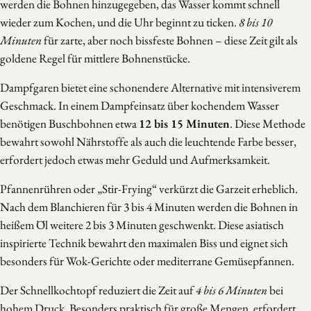
werden die Bohnen hinzugegeben, das Wasser kommt schnell
wieder zum Kochen, und die Uhr beginnt zu ticken.
8 bis 10
Minuten
für zarte, aber noch bissfeste Bohnen – diese Zeit gilt als
goldene Regel für mittlere Bohnenstücke.
Dampfgaren bietet eine schonendere Alternative mit intensiverem
Geschmack. In einem Dampfeinsatz über kochendem Wasser
benötigen Buschbohnen etwa
12 bis 15 Minuten
. Diese Methode
bewahrt sowohl Nährstoffe als auch die leuchtende Farbe besser,
erfordert jedoch etwas mehr Geduld und Aufmerksamkeit.
Pfannenrühren oder „Stir-Frying“ verkürzt die Garzeit erheblich.
Nach dem Blanchieren für 3 bis 4 Minuten werden die Bohnen in
heißem Öl weitere 2 bis 3 Minuten geschwenkt. Diese asiatisch
inspirierte Technik bewahrt den maximalen Biss und eignet sich
besonders für Wok-Gerichte oder mediterrane Gemüsepfannen.
Der Schnellkochtopf reduziert die Zeit auf
4 bis 6 Minuten
bei
hohem Druck. Besonders praktisch für große Mengen, erfordert