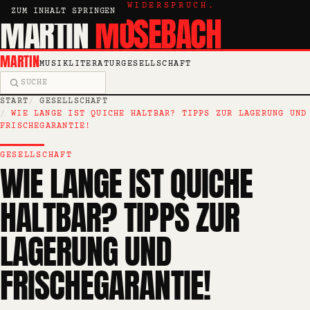
KRITIK, ESSAY, WIDERSPRUCH.
ZUM INHALT SPRINGEN
MARTIN
MOSEBACH
MARTIN
MUSIK
LITERATUR
GESELLSCHAFT
Suche
START
GESELLSCHAFT
WIE LANGE IST QUICHE HALTBAR? TIPPS ZUR LAGERUNG UND
FRISCHEGARANTIE!
GESELLSCHAFT
WIE LANGE IST QUICHE
HALTBAR? TIPPS ZUR
LAGERUNG UND
FRISCHEGARANTIE!