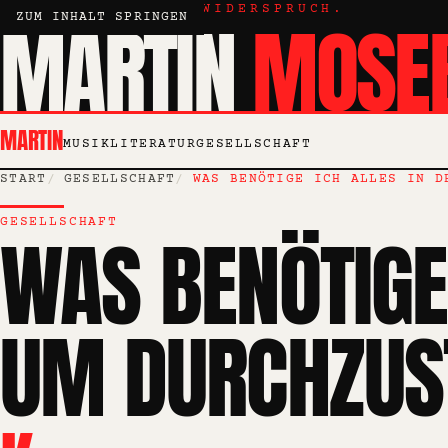
KRITIK, ESSAY, WIDERSPRUCH.
MARTIN
MOSE
ZUM INHALT SPRINGEN
MARTIN
MUSIK
LITERATUR
GESELLSCHAFT
START
GESELLSCHAFT
WAS BENÖTIGE ICH ALLES IN D
GESELLSCHAFT
WAS BENÖTIGE 
UM DURCHZUS