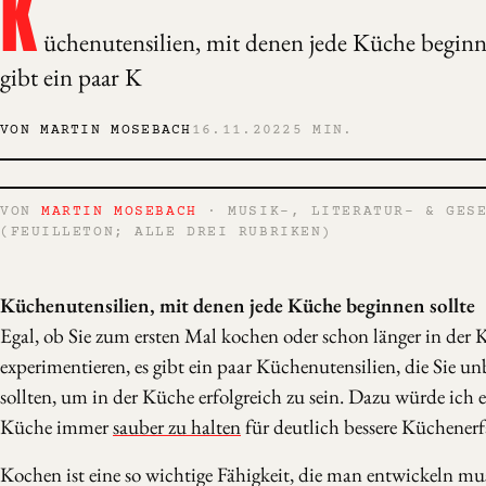
K
üchenutensilien, mit denen jede Küche beginne
gibt ein paar K
VON MARTIN MOSEBACH
16.11.2022
5 MIN.
VON
MARTIN MOSEBACH
· MUSIK-, LITERATUR- & GESE
(FEUILLETON; ALLE DREI RUBRIKEN)
Küchenutensilien, mit denen jede Küche beginnen sollte
Egal, ob Sie zum ersten Mal kochen oder schon länger in der
experimentieren, es gibt ein paar Küchenutensilien, die Sie u
sollten, um in der Küche erfolgreich zu sein. Dazu würde ich 
Küche immer
sauber zu halten
für deutlich bessere Küchener
Kochen ist eine so wichtige Fähigkeit, die man entwickeln mu