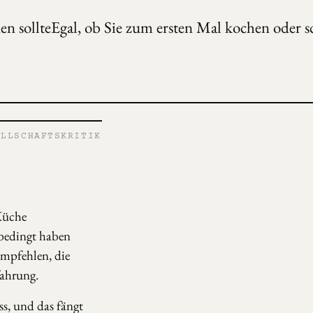
n sollteEgal, ob Sie zum ersten Mal kochen oder s
LLSCHAFTSKRITIK
 Küche
nbedingt haben
empfehlen, die
fahrung.
ss, und das fängt