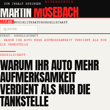
KRITIK, ESSAY, WIDERSPRUCH.
ZUM INHALT SPRINGEN
MARTIN
MOSEBACH
MARTIN
MUSIK
LITERATUR
GESELLSCHAFT
Suche
START
GESELLSCHAFT
WARUM IHR AUTO MEHR AUFMERKSAMKEIT VERDIENT ALS NUR
DIE TANKSTELLE
GESELLSCHAFT
WARUM IHR AUTO MEHR
AUFMERKSAMKEIT
VERDIENT ALS NUR DIE
TANKSTELLE