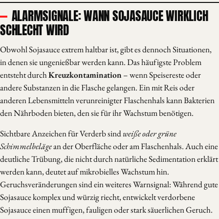
ALARMSIGNALE: WANN SOJASAUCE WIRKLICH
SCHLECHT WIRD
Obwohl Sojasauce extrem haltbar ist, gibt es dennoch Situationen,
in denen sie ungenießbar werden kann. Das häufigste Problem
entsteht durch
Kreuzkontamination
– wenn Speisereste oder
andere Substanzen in die Flasche gelangen. Ein mit Reis oder
anderen Lebensmitteln verunreinigter Flaschenhals kann Bakterien
den Nährboden bieten, den sie für ihr Wachstum benötigen.
Sichtbare Anzeichen für Verderb sind
weiße oder grüne
Schimmelbeläge
an der Oberfläche oder am Flaschenhals. Auch eine
deutliche Trübung, die nicht durch natürliche Sedimentation erklärt
werden kann, deutet auf mikrobielles Wachstum hin.
Geruchsveränderungen sind ein weiteres Warnsignal: Während gute
Sojasauce komplex und würzig riecht, entwickelt verdorbene
Sojasauce einen muffigen, fauligen oder stark säuerlichen Geruch.