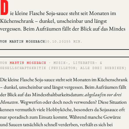
D
ie kleine Flasche Soja-sauce steht seit Monaten im
Küchenschrank – dunkel, unscheinbar und längst
vergessen. Beim Aufräumen fällt der Blick auf das Mindes
VON MARTIN MOSEBACH
20.10.2025
5 MIN.
VON
MARTIN MOSEBACH
· MUSIK-, LITERATUR- &
GESELLSCHAFTSKRITIK (FEUILLETON; ALLE DREI RUBRIKEN)
Die kleine Flasche Soja-sauce steht seit Monaten im Küchenschrank
– dunkel, unscheinbar und längst vergessen. Beim Aufräumen fällt
der Blick auf das Mindesthaltbarkeitsdatum:
abgelaufen vor drei
Monaten
. Wegwerfen oder doch noch verwenden? Diese Situation
kennen vermutlich viele Hobbyköche, besonders da Sojasauce oft
nur sporadisch zum Einsatz kommt. Während manche Gewürze
und Saucen tatsächlich schnell verderben, verhält es sich bei