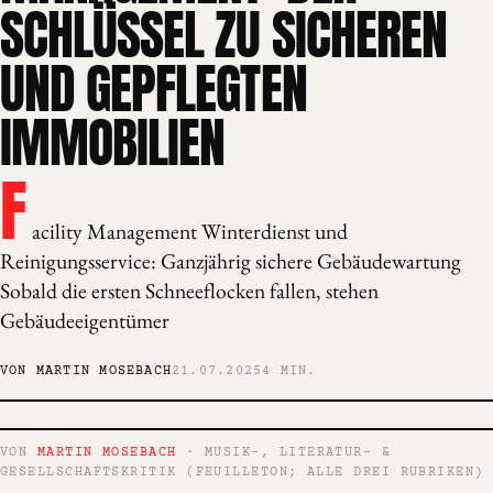
SCHLÜSSEL ZU SICHEREN
UND GEPFLEGTEN
IMMOBILIEN
F
acility Management Winterdienst und
Reinigungsservice: Ganzjährig sichere Gebäudewartung
Sobald die ersten Schneeflocken fallen, stehen
Gebäudeeigentümer
VON MARTIN MOSEBACH
21.07.2025
4 MIN.
VON
MARTIN MOSEBACH
· MUSIK-, LITERATUR- &
GESELLSCHAFTSKRITIK (FEUILLETON; ALLE DREI RUBRIKEN)