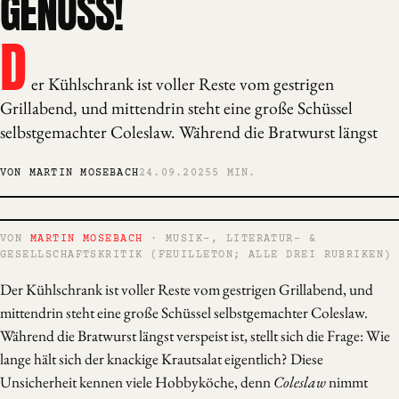
GENUSS!
D
er Kühlschrank ist voller Reste vom gestrigen
Grillabend, und mittendrin steht eine große Schüssel
selbstgemachter Coleslaw. Während die Bratwurst längst
VON MARTIN MOSEBACH
24.09.2025
5 MIN.
VON
MARTIN MOSEBACH
· MUSIK-, LITERATUR- &
GESELLSCHAFTSKRITIK (FEUILLETON; ALLE DREI RUBRIKEN)
Der Kühlschrank ist voller Reste vom gestrigen Grillabend, und
mittendrin steht eine große Schüssel selbstgemachter Coleslaw.
Während die Bratwurst längst verspeist ist, stellt sich die Frage: Wie
lange hält sich der knackige Krautsalat eigentlich? Diese
Unsicherheit kennen viele Hobbyköche, denn
Coleslaw
nimmt